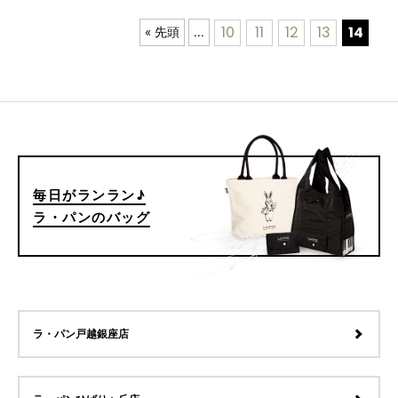
10
11
12
13
14
« 先頭
...
毎日がランラン♪
ラ・パンのバッグ
ラ・パン戸越銀座店