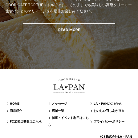
GOOD CAFE TORTUE（トルチェ）。
そのままでも美味しい高級クリーミー
生食パンとのマリアージュを是非お楽しみください。
READ MORE
HOME
メッセージ
LA・PANのこだわり
商品紹介
店舗一覧
おいしい召しあがり方
催事・イベント利用はこち
FC加盟店募集はこちら
プライバシーポリシー
ら
(C) 株式会社LA・PAN