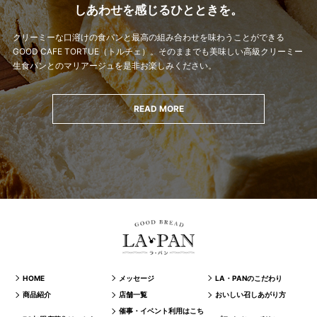
しあわせを感じるひとときを。
クリーミーな口溶けの食パンと最高の組み合わせを味わうことができる
GOOD CAFE TORTUE（トルチェ）。
そのままでも美味しい高級クリーミー
生食パンとのマリアージュを是非お楽しみください。
READ MORE
HOME
メッセージ
LA・PANのこだわり
商品紹介
店舗一覧
おいしい召しあがり方
催事・イベント利用はこち